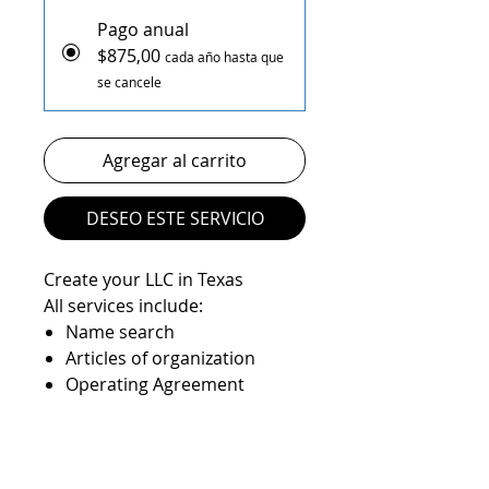
Pago anual
$875,00
cada año hasta que
se cancele
Agregar al carrito
DESEO ESTE SERVICIO
Create your LLC in Texas
All services include:
Name search
Articles of organization
Operating Agreement
Registered agent service
State filings
EIN number