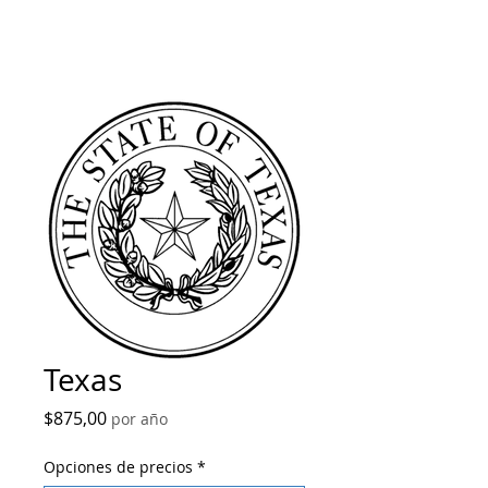
Texas
Precio
$875,00
por año
Opciones de precios
*