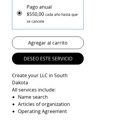
Pago anual
$550,00
cada año hasta que
se cancele
Agregar al carrito
DESEO ESTE SERVICIO
Create your LLC in South
Dakota
All services include:
Name search
Articles of organization
Operating Agreement
Registered agent service
State filings
EIN number