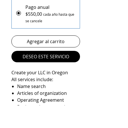
Pago anual
$550,00
cada año hasta que
se cancele
Agregar al carrito
DESEO ESTE SERVICIO
Create your LLC in Oregon
All services include:
Name search
Articles of organization
Operating Agreement
Registered agent service
State filings
EIN number
State Anual report