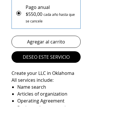
Pago anual
$550,00
cada año hasta que
se cancele
Agregar al carrito
DESEO ESTE SERVICIO
Create your LLC in Oklahoma
All services include:
Name search
Articles of organization
Operating Agreement
Registered agent service
State filings
EIN number
State Anual report