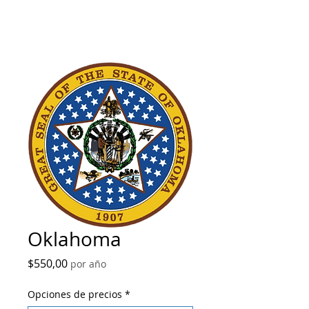
Oklahoma
Precio
$550,00
por año
Opciones de precios
*