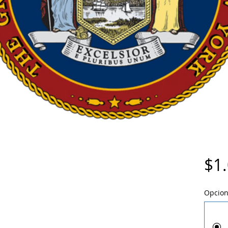
$1
Opcion