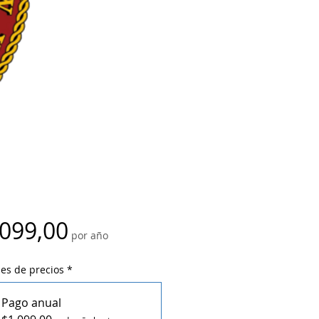
Precio
.099,00
por año
es de precios
*
Pago anual