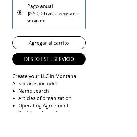
Pago anual
$550,00
cada año hasta que
se cancele
Agregar al carrito
DESEO ESTE SERVICIO
Create your LLC in Montana
All services include:
Name search
Articles of organization
Operating Agreement
Registered agent service
State filings
EIN number
State Anual report