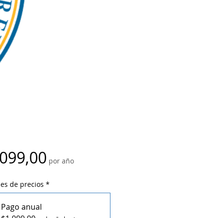
Precio
.099,00
por año
es de precios
*
Pago anual