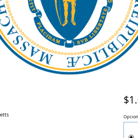
$1
etts
Opcion