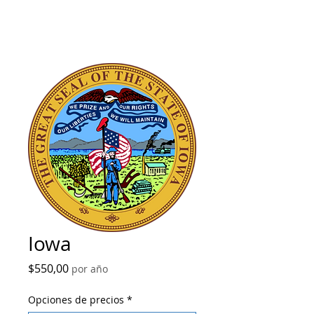
Iowa
Precio
$550,00
por año
Opciones de precios
*