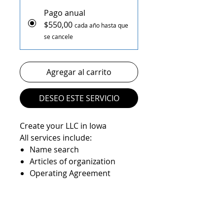
Pago anual
$550,00
cada año hasta que
se cancele
Agregar al carrito
DESEO ESTE SERVICIO
Create your LLC in Iowa
All services include:
Name search
Articles of organization
Operating Agreement
Registered agent service
State filings
EIN number
State Anual report