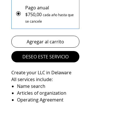
Pago anual
$750,00
cada año hasta que
se cancele
Agregar al carrito
DESEO ESTE SERVICIO
Create your LLC in Delaware
All services include:
Name search
Articles of organization
Operating Agreement
Registered agent service
State filings
EIN number