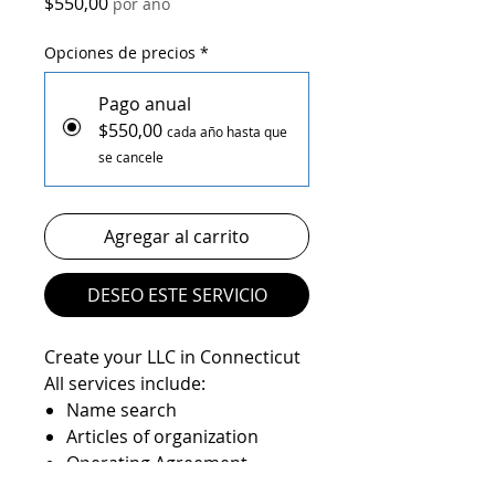
Precio
$550,00
por año
Opciones de precios
*
Pago anual
$550,00
cada año hasta que
se cancele
Agregar al carrito
DESEO ESTE SERVICIO
Create your LLC in Connecticut
All services include:
Name search
Articles of organization
Operating Agreement
Registered agent service