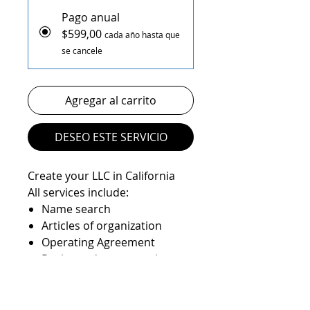
Pago anual
$599,00
cada año hasta que
se cancele
Agregar al carrito
DESEO ESTE SERVICIO
Create your LLC in California
All services include:
Name search
Articles of organization
Operating Agreement
Registered agent service
State filings
EIN number
State Anual report